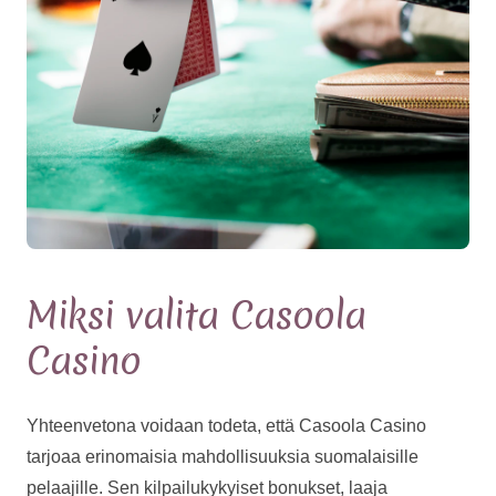
Miksi valita Casoola
Casino
Yhteenvetona voidaan todeta, että Casoola Casino
tarjoaa erinomaisia mahdollisuuksia suomalaisille
pelaajille. Sen kilpailukykyiset bonukset, laaja