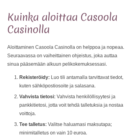
Kuinka aloittaa Casoola
Casinolla
Aloittaminen Casoola Casinolla on helppoa ja nopeaa.
Seuraavassa on vaiheittainen ohjeistus, joka auttaa
sinua pääsemään alkuun pelikokemuksessasi.
Rekisteröidy:
Luo tili antamalla tarvittavat tiedot,
kuten sähköpostiosoite ja salasana.
Vahvista tietosi:
Vahvista henkilöllisyytesi ja
pankkitietosi, jotta voit tehdä talletuksia ja nostaa
voittoja.
Tee talletus:
Valitse haluamasi maksutapa;
minimitalletus on vain 10 euroa.