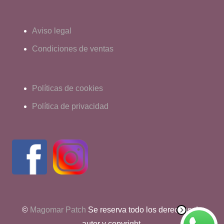
Aviso legal
Condiciones de ventas
Políticas de cookies
Política de privacidad
©
Magomar Patch
Se reserva todo los derechos de
autor y copyright.