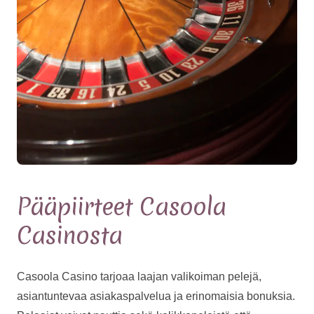
Pääpiirteet Casoola
Casinosta
Casoola Casino tarjoaa laajan valikoiman pelejä,
asiantuntevaa asiakaspalvelua ja erinomaisia bonuksia.