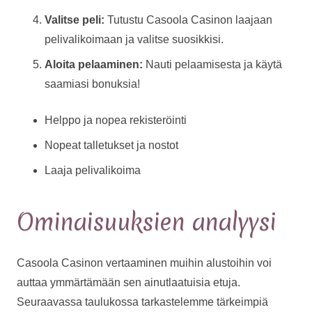
Valitse peli:
Tutustu Casoola Casinon laajaan
pelivalikoimaan ja valitse suosikkisi.
Aloita pelaaminen:
Nauti pelaamisesta ja käytä
saamiasi bonuksia!
Helppo ja nopea rekisteröinti
Nopeat talletukset ja nostot
Laaja pelivalikoima
Ominaisuuksien analyysi
Casoola Casinon vertaaminen muihin alustoihin voi
auttaa ymmärtämään sen ainutlaatuisia etuja.
Seuraavassa taulukossa tarkastelemme tärkeimpiä