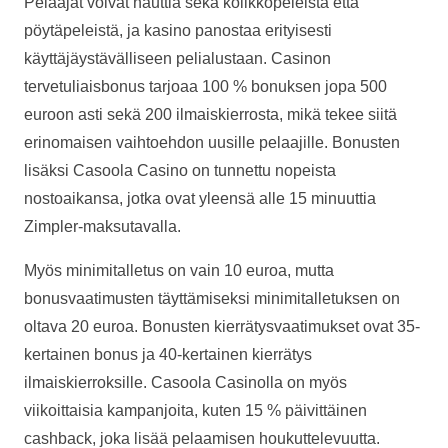
Pelaajat voivat nauttia sekä kolikkopeleistä että
pöytäpeleistä, ja kasino panostaa erityisesti
käyttäjäystävälliseen pelialustaan. Casinon
tervetuliaisbonus tarjoaa 100 % bonuksen jopa 500
euroon asti sekä 200 ilmaiskierrosta, mikä tekee siitä
erinomaisen vaihtoehdon uusille pelaajille. Bonusten
lisäksi Casoola Casino on tunnettu nopeista
nostoaikansa, jotka ovat yleensä alle 15 minuuttia
Zimpler-maksutavalla.
Myös minimitalletus on vain 10 euroa, mutta
bonusvaatimusten täyttämiseksi minimitalletuksen on
oltava 20 euroa. Bonusten kierrätysvaatimukset ovat 35-
kertainen bonus ja 40-kertainen kierrätys
ilmaiskierroksille. Casoola Casinolla on myös
viikoittaisia kampanjoita, kuten 15 % päivittäinen
cashback, joka lisää pelaamisen houkuttelevuutta.