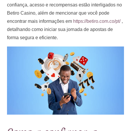
confiança, acesso e recompensas estão interligados no
Betiro Casino, além de mencionar que você pode
encontrar mais informações em
https://betiro.com.co/pt/
,
detalhando como iniciar sua jornada de apostas de
forma segura e eficiente.