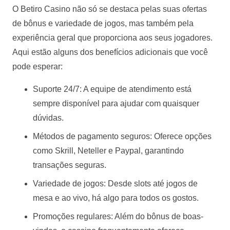
O Betiro Casino não só se destaca pelas suas ofertas
de bônus e variedade de jogos, mas também pela
experiência geral que proporciona aos seus jogadores.
Aqui estão alguns dos benefícios adicionais que você
pode esperar:
Suporte 24/7: A equipe de atendimento está
sempre disponível para ajudar com quaisquer
dúvidas.
Métodos de pagamento seguros: Oferece opções
como Skrill, Neteller e Paypal, garantindo
transações seguras.
Variedade de jogos: Desde slots até jogos de
mesa e ao vivo, há algo para todos os gostos.
Promoções regulares: Além do bônus de boas-