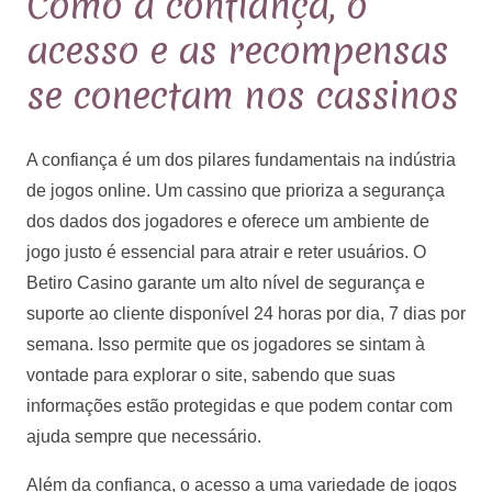
Como a confiança, o
acesso e as recompensas
se conectam nos cassinos
A confiança é um dos pilares fundamentais na indústria
de jogos online. Um cassino que prioriza a segurança
dos dados dos jogadores e oferece um ambiente de
jogo justo é essencial para atrair e reter usuários. O
Betiro Casino garante um alto nível de segurança e
suporte ao cliente disponível 24 horas por dia, 7 dias por
semana. Isso permite que os jogadores se sintam à
vontade para explorar o site, sabendo que suas
informações estão protegidas e que podem contar com
ajuda sempre que necessário.
Além da confiança, o acesso a uma variedade de jogos