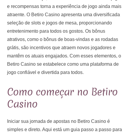
e recompensas torna a experiência de jogo ainda mais
atraente. O Betiro Casino apresenta uma diversificada
seleção de slots e jogos de mesa, proporcionando
entretenimento para todos os gostos. Os bônus
atrativos, como o bônus de boas-vindas e as rodadas
grátis, são incentivos que atraem novos jogadores e
mantêm os atuais engajados. Com esses elementos, o
Betiro Casino se estabelece como uma plataforma de
jogo confiável e divertida para todos.
Como começar no Betiro
Casino
Iniciar sua jornada de apostas no Betiro Casino é
simples e direto. Aqui está um guia passo a passo para