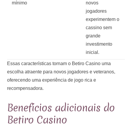
mínimo
novos
jogadores
experimentem o
cassino sem
grande
investimento
inicial.
Essas características tornam o Betiro Casino uma
escolha atraente para novos jogadores e veteranos,
oferecendo uma experiência de jogo rica e
recompensadora.
Benefícios adicionais do
Betiro Casino