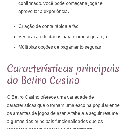
confirmado, você pode começar a jogar e
aproveitar a experiência.
Criação de conta rápida e fácil
Verificação de dados para maior segurança
Múltiplas opções de pagamento seguras
Características principais
do Betiro Casino
O Betiro Casino oferece uma variedade de
características que o tornam uma escolha popular entre
os amantes de jogos de azar. A tabela a seguir resume
algumas das principais funcionalidades que os