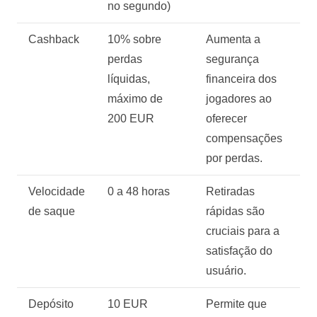
no segundo)
Cashback
10% sobre
Aumenta a
perdas
segurança
líquidas,
financeira dos
máximo de
jogadores ao
200 EUR
oferecer
compensações
por perdas.
Velocidade
0 a 48 horas
Retiradas
de saque
rápidas são
cruciais para a
satisfação do
usuário.
Depósito
10 EUR
Permite que