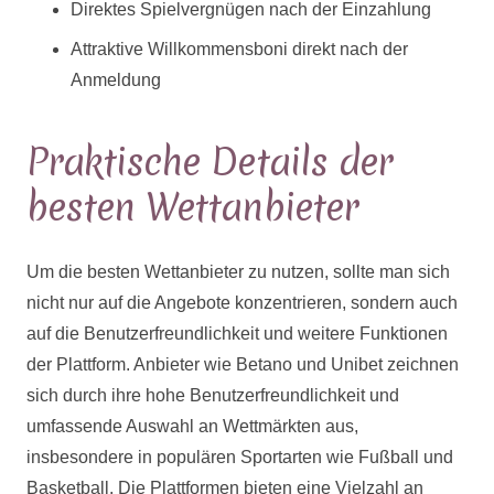
Direktes Spielvergnügen nach der Einzahlung
Attraktive Willkommensboni direkt nach der
Anmeldung
Praktische Details der
besten Wettanbieter
Um die besten Wettanbieter zu nutzen, sollte man sich
nicht nur auf die Angebote konzentrieren, sondern auch
auf die Benutzerfreundlichkeit und weitere Funktionen
der Plattform. Anbieter wie Betano und Unibet zeichnen
sich durch ihre hohe Benutzerfreundlichkeit und
umfassende Auswahl an Wettmärkten aus,
insbesondere in populären Sportarten wie Fußball und
Basketball. Die Plattformen bieten eine Vielzahl an