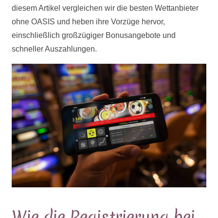
diesem Artikel vergleichen wir die besten Wettanbieter
ohne OASIS und heben ihre Vorzüge hervor,
einschließlich großzügiger Bonusangebote und
schneller Auszahlungen.
Wie die Registrierung bei