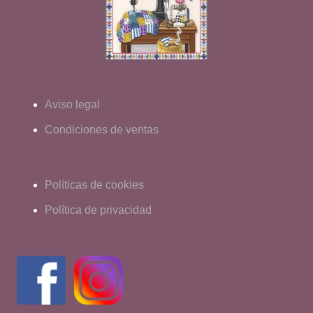
Aviso legal
Condiciones de ventas
Políticas de cookies
Política de privacidad