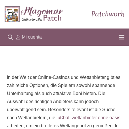
Patchwork
Mi cuenta
In der Welt der Online-Casinos und Wettanbieter gibt es
zahlreiche Optionen, die Spielern sowohl spannende
Unterhaltung als auch attraktive Boni bieten. Die
Auswahl des richtigen Anbieters kann jedoch
überwältigend sein. Besonders relevant ist die Suche
nach Wettanbietern, die
fußball wettanbieter ohne oasis
arbeiten, um ein breiteres Wettangebot zu genießen. In