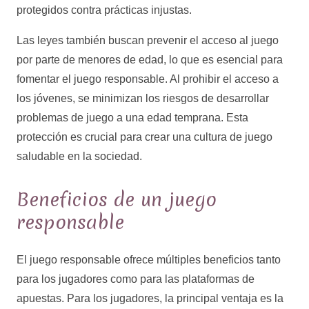
protegidos contra prácticas injustas.
Las leyes también buscan prevenir el acceso al juego
por parte de menores de edad, lo que es esencial para
fomentar el juego responsable. Al prohibir el acceso a
los jóvenes, se minimizan los riesgos de desarrollar
problemas de juego a una edad temprana. Esta
protección es crucial para crear una cultura de juego
saludable en la sociedad.
Beneficios de un juego
responsable
El juego responsable ofrece múltiples beneficios tanto
para los jugadores como para las plataformas de
apuestas. Para los jugadores, la principal ventaja es la