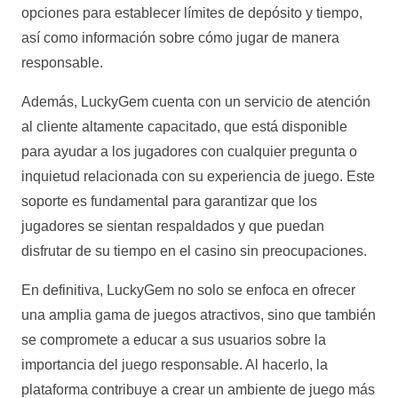
opciones para establecer límites de depósito y tiempo,
así como información sobre cómo jugar de manera
responsable.
Además, LuckyGem cuenta con un servicio de atención
al cliente altamente capacitado, que está disponible
para ayudar a los jugadores con cualquier pregunta o
inquietud relacionada con su experiencia de juego. Este
soporte es fundamental para garantizar que los
jugadores se sientan respaldados y que puedan
disfrutar de su tiempo en el casino sin preocupaciones.
En definitiva, LuckyGem no solo se enfoca en ofrecer
una amplia gama de juegos atractivos, sino que también
se compromete a educar a sus usuarios sobre la
importancia del juego responsable. Al hacerlo, la
plataforma contribuye a crear un ambiente de juego más