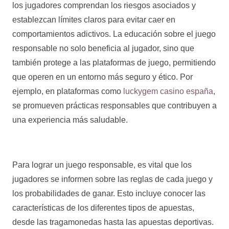
los jugadores comprendan los riesgos asociados y
establezcan límites claros para evitar caer en
comportamientos adictivos. La educación sobre el juego
responsable no solo beneficia al jugador, sino que
también protege a las plataformas de juego, permitiendo
que operen en un entorno más seguro y ético. Por
ejemplo, en plataformas como
luckygem casino españa
,
se promueven prácticas responsables que contribuyen a
una experiencia más saludable.
Para lograr un juego responsable, es vital que los
jugadores se informen sobre las reglas de cada juego y
los probabilidades de ganar. Esto incluye conocer las
características de los diferentes tipos de apuestas,
desde las tragamonedas hasta las apuestas deportivas.