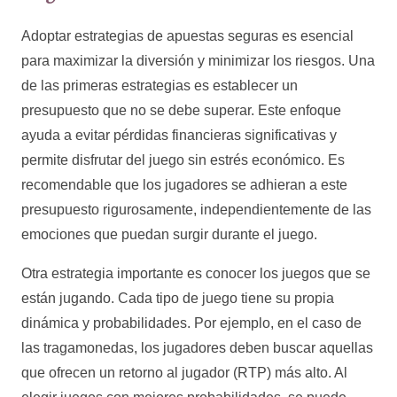
Adoptar estrategias de apuestas seguras es esencial
para maximizar la diversión y minimizar los riesgos. Una
de las primeras estrategias es establecer un
presupuesto que no se debe superar. Este enfoque
ayuda a evitar pérdidas financieras significativas y
permite disfrutar del juego sin estrés económico. Es
recomendable que los jugadores se adhieran a este
presupuesto rigurosamente, independientemente de las
emociones que puedan surgir durante el juego.
Otra estrategia importante es conocer los juegos que se
están jugando. Cada tipo de juego tiene su propia
dinámica y probabilidades. Por ejemplo, en el caso de
las tragamonedas, los jugadores deben buscar aquellas
que ofrecen un retorno al jugador (RTP) más alto. Al