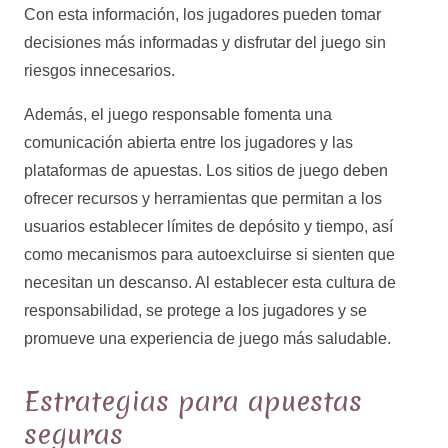
Con esta información, los jugadores pueden tomar
decisiones más informadas y disfrutar del juego sin
riesgos innecesarios.
Además, el juego responsable fomenta una
comunicación abierta entre los jugadores y las
plataformas de apuestas. Los sitios de juego deben
ofrecer recursos y herramientas que permitan a los
usuarios establecer límites de depósito y tiempo, así
como mecanismos para autoexcluirse si sienten que
necesitan un descanso. Al establecer esta cultura de
responsabilidad, se protege a los jugadores y se
promueve una experiencia de juego más saludable.
Estrategias para apuestas
seguras