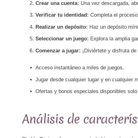
Crear una cuenta:
Una vez descargada, abre 
Verificar tu identidad:
Completa el proceso 
Realizar un depósito:
Haz un depósito míni
Seleccionar un juego:
Explora la amplia gam
Comenzar a jugar:
¡Diviértete y disfruta de 
Acceso instantáneo a miles de juegos.
Jugar desde cualquier lugar y en cualquier
Ofertas y bonos especiales disponibles solo 
Análisis de caracterí