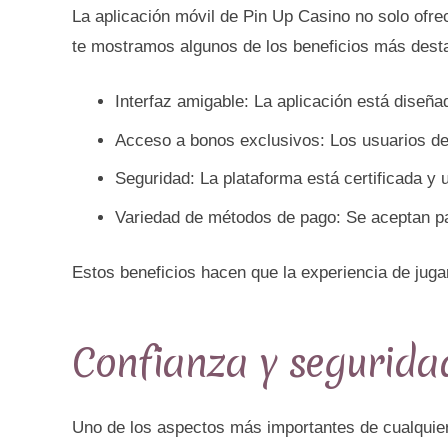
La aplicación móvil de Pin Up Casino no solo ofr
te mostramos algunos de los beneficios más dest
Interfaz amigable: La aplicación está diseña
Acceso a bonos exclusivos: Los usuarios de
Seguridad: La plataforma está certificada y 
Variedad de métodos de pago: Se aceptan pa
Estos beneficios hacen que la experiencia de jug
Confianza y segurida
Uno de los aspectos más importantes de cualquier