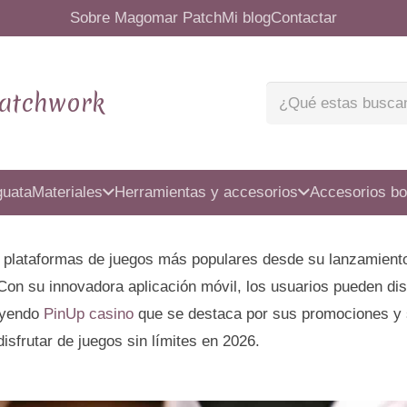
Sobre Magomar Patch
Mi blog
Contactar
atchwork
guata
Materiales
Herramientas y accesorios
Accesorios bo
 plataformas de juegos más populares desde su lanzamiento
 Con su innovadora aplicación móvil, los usuarios pueden di
luyendo
PinUp casino
que se destaca por sus promociones y s
isfrutar de juegos sin límites en 2026.