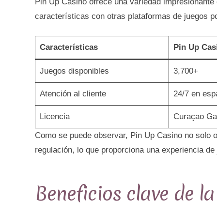
Pin Up Casino ofrece una variedad impresionante 
características con otras plataformas de juegos po
Características
Pin Up Cas
Juegos disponibles
3,700+
Atención al cliente
24/7 en esp
Licencia
Curaçao Ga
Como se puede observar, Pin Up Casino no solo ofr
regulación, lo que proporciona una experiencia de
Beneficios clave de l