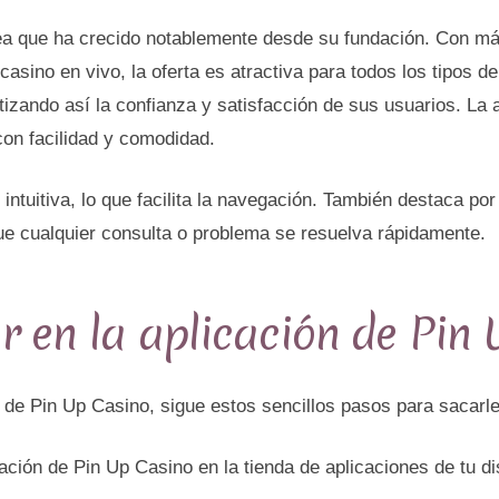
ea que ha crecido notablemente desde su fundación. Con más
sino en vivo, la oferta es atractiva para todos los tipos 
izando así la confianza y satisfacción de sus usuarios. La a
con facilidad y comodidad.
intuitiva, lo que facilita la navegación. También destaca por
ue cualquier consulta o problema se resuelva rápidamente.
 en la aplicación de Pin 
l de Pin Up Casino, sigue estos sencillos pasos para sacar
ación de Pin Up Casino en la tienda de aplicaciones de tu di