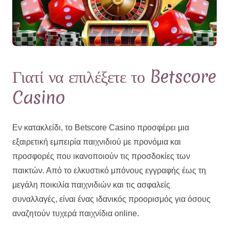
Γιατί να επιλέξετε το Betscore
Casino
Εν κατακλείδι, το Betscore Casino προσφέρει μια
εξαιρετική εμπειρία παιχνιδιού με προνόμια και
προσφορές που ικανοποιούν τις προσδοκίες των
παικτών. Από το ελκυστικό μπόνους εγγραφής έως τη
μεγάλη ποικιλία παιχνιδιών και τις ασφαλείς
συναλλαγές, είναι ένας ιδανικός προορισμός για όσους
αναζητούν τυχερά παιχνίδια online.