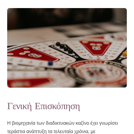
Γενική Επισκόπηση
Η βιομηχανία των διαδικτυακών καζίνο έχει γνωρίσει
τεράστια ανάπτυξη τα τελευταία χρόνια, με