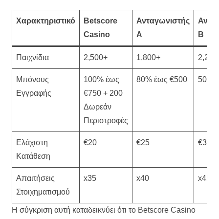
Χαρακτηριστικό
Betscore
Ανταγωνιστής
Αντα
Casino
A
B
Παιχνίδια
2,500+
1,800+
2,200
Μπόνους
100% έως
80% έως €500
50% 
Εγγραφής
€750 + 200
Δωρεάν
Περιστροφές
Ελάχιστη
€20
€25
€30
Κατάθεση
Απαιτήσεις
x35
x40
x45
Στοιχηματισμού
Η σύγκριση αυτή καταδεικνύει ότι το Betscore Casino