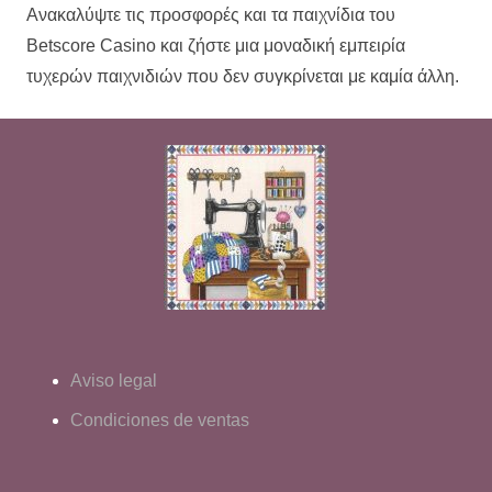
Ανακαλύψτε τις προσφορές και τα παιχνίδια του
Betscore Casino και ζήστε μια μοναδική εμπειρία
τυχερών παιχνιδιών που δεν συγκρίνεται με καμία άλλη.
Aviso legal
Condiciones de ventas