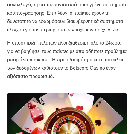
συναλλαγές προστατεύονται από προηγμένα συστήματα
κρυπτογράφησης. Επιπλέον, οι παίκτες έχουν τη
δυνατότητα να εφαρμόσουν διακυβερνητικά συστήματα
ελέγχου για τον περιορισμό των τυχερών παιχνιδιών.
Η υποστήριξη πελατών είναι διαθέσιμη όλο το 24ωρο,
για να βοηθήσει τους παίκτες με οποιοδήποτε πρόβλημα
μπορεί να προκύψει. Η προσβασιμότητα και η ασφάλεια
των δεδομένων καθιστούν το Betscore Casino έναν
αξιόπιστο προορισμό.