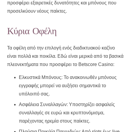
προσφέρει εξαιρετικές δυνατότητες και μπόνους που
προσελκύουν νέους παίκτες.
Κύρια Οφέλη
Τα οφέλη από την επιλογή ενός διαδικτυακού καζίνο
είναι πολλά και ποικίλα. Εδώ είναι μερικά από τα βασικά
πλεονεκτήματα που προσφέρει το Betscore Casino:
Ελκυστικά Μπόνους: Το ανακοινωθέν μπόνους
εγγραφής μπορεί να αυξήσει σημαντικά το
υπόλοιπό σας.
Ασφάλεια Συναλλαγών: Υποστηρίζει ασφαλείς
συναλλαγές σε ευρώ και κρυπτονόμισμα,
παρέχοντας ηρεμία στους παίκτες.
Πλούσια Ποικιλία Παιχνιδιών: Από slots έως live