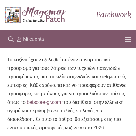
Patchwork
Mi cuenta
Τα καζίνο έχουν εξελιχθεί σε έναν συναρπαστικό
προορισμό για τους λάτρεις των τυχερών παιχνιδιών,
προσφέροντας μια ποικιλία παιχνιδιών και καθηλωτικές
εμπειρίες. Κάθε χρόνο, τα καζίνο προσφέρουν απίθανες
προσφορές και μπόνους για να προσελκύσουν παίκτες,
όπως το
betscore-gr.com
που διατίθεται στην ελληνική
αγορά και περιλαμβάνει πολλές επιλογές για
διασκέδαση. Σε αυτό το άρθρο, θα εξετάσουμε τις πιο
εντυπωσιακές προσφορές καζίνο για το 2026.