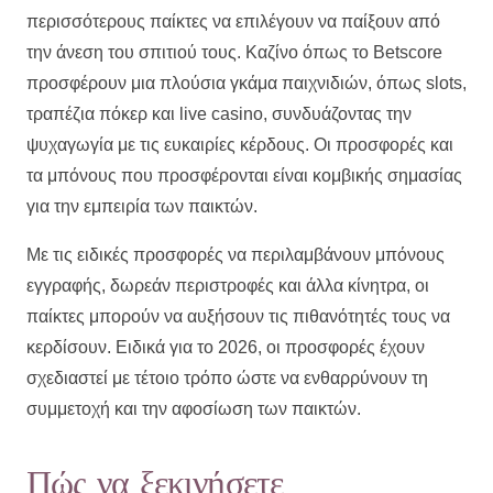
περισσότερους παίκτες να επιλέγουν να παίξουν από
την άνεση του σπιτιού τους. Καζίνο όπως το Betscore
προσφέρουν μια πλούσια γκάμα παιχνιδιών, όπως slots,
τραπέζια πόκερ και live casino, συνδυάζοντας την
ψυχαγωγία με τις ευκαιρίες κέρδους. Οι προσφορές και
τα μπόνους που προσφέρονται είναι κομβικής σημασίας
για την εμπειρία των παικτών.
Με τις ειδικές προσφορές να περιλαμβάνουν μπόνους
εγγραφής, δωρεάν περιστροφές και άλλα κίνητρα, οι
παίκτες μπορούν να αυξήσουν τις πιθανότητές τους να
κερδίσουν. Ειδικά για το 2026, οι προσφορές έχουν
σχεδιαστεί με τέτοιο τρόπο ώστε να ενθαρρύνουν τη
συμμετοχή και την αφοσίωση των παικτών.
Πώς να ξεκινήσετε