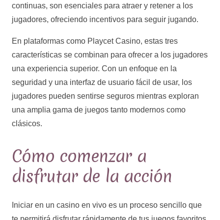
continuas, son esenciales para atraer y retener a los
jugadores, ofreciendo incentivos para seguir jugando.
En plataformas como Playcet Casino, estas tres
características se combinan para ofrecer a los jugadores
una experiencia superior. Con un enfoque en la
seguridad y una interfaz de usuario fácil de usar, los
jugadores pueden sentirse seguros mientras exploran
una amplia gama de juegos tanto modernos como
clásicos.
Cómo comenzar a
disfrutar de la acción
Iniciar en un casino en vivo es un proceso sencillo que
te permitirá disfrutar rápidamente de tus juegos favoritos.