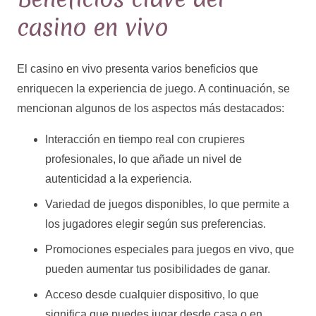
casino en vivo
El casino en vivo presenta varios beneficios que
enriquecen la experiencia de juego. A continuación, se
mencionan algunos de los aspectos más destacados:
Interacción en tiempo real con crupieres
profesionales, lo que añade un nivel de
autenticidad a la experiencia.
Variedad de juegos disponibles, lo que permite a
los jugadores elegir según sus preferencias.
Promociones especiales para juegos en vivo, que
pueden aumentar tus posibilidades de ganar.
Acceso desde cualquier dispositivo, lo que
significa que puedes jugar desde casa o en