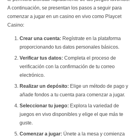
A continuación, se presentan los pasos a seguir para
comenzar a jugar en un casino en vivo como Playcet
Casino:
Crear una cuenta:
Regístrate en la plataforma
proporcionando tus datos personales básicos.
Verificar tus datos:
Completa el proceso de
verificación con la confirmación de tu correo
electrónico.
Realizar un depósito:
Elige un método de pago y
añade fondos a tu cuenta para comenzar a jugar.
Seleccionar tu juego:
Explora la variedad de
juegos en vivo disponibles y elige el que más te
guste.
Comenzar a jugar:
Únete a la mesa y comienza