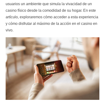
usuarios un ambiente que simula la vivacidad de un
casino físico desde la comodidad de su hogar. En este
artículo, exploraremos cómo acceder a esta experiencia
y cómo disfrutar al máximo de la acción en el casino en
vivo.