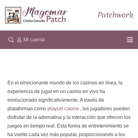
Patchwork
Mi cuenta
En el emocionante mundo de los casinos en línea, la
experiencia de jugar en un casino en vivo ha
evolucionado significativamente. A través de
plataformas como
playcet casino
, los jugadores pueden
disfrutar de la adrenalina y la interacción que ofrecen los
juegos en tiempo real. Esta forma de entretenimiento se
ha vuelto cada vez más popular, proporcionando a los