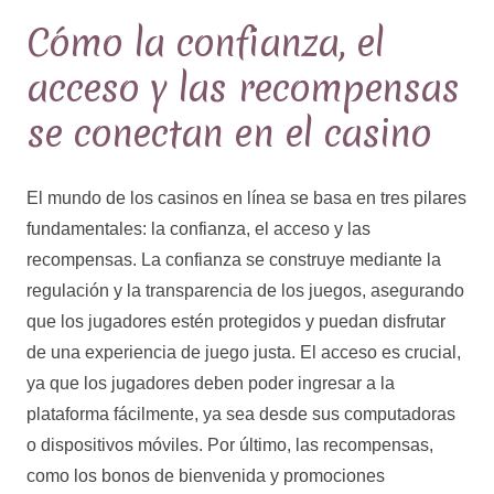
Cómo la confianza, el
acceso y las recompensas
se conectan en el casino
El mundo de los casinos en línea se basa en tres pilares
fundamentales: la confianza, el acceso y las
recompensas. La confianza se construye mediante la
regulación y la transparencia de los juegos, asegurando
que los jugadores estén protegidos y puedan disfrutar
de una experiencia de juego justa. El acceso es crucial,
ya que los jugadores deben poder ingresar a la
plataforma fácilmente, ya sea desde sus computadoras
o dispositivos móviles. Por último, las recompensas,
como los bonos de bienvenida y promociones