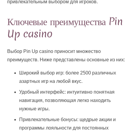
привлекательным выбором для игроков.
Ключевые преимущества Pin
Up casino
Выбор Pin Up casino приносит множество
преимуществ. Ниже представлены основные из них:
Широкий выбор игр: более 2500 различных
азартных игр на любой вкус.
Удобный интерфейс: интуитивно понятная
навигация, позволяющая легко находить
нужные игры.
Привлекательные бонусы: щедрые акции и
программы лояльности для постоянных