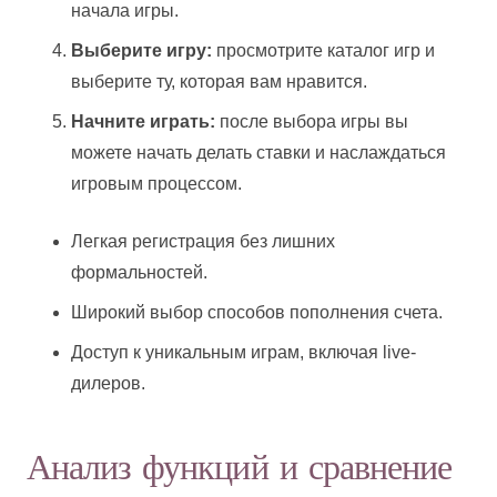
начала игры.
Выберите игру:
просмотрите каталог игр и
выберите ту, которая вам нравится.
Начните играть:
после выбора игры вы
можете начать делать ставки и наслаждаться
игровым процессом.
Легкая регистрация без лишних
формальностей.
Широкий выбор способов пополнения счета.
Доступ к уникальным играм, включая live-
дилеров.
Анализ функций и сравнение