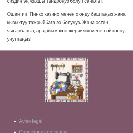
сиздин эң жакшы тандооңуз болуп саналат.
Ошентип, Пинко казино менен оюнду баштаңыз жана
кызыктуу тажрыйбага ээ болуңуз. Жана эстен
чыгарбаңыз, ар дайым жоопкерчилик менен ойноону
унутпаңыз!
Aviso legal
Condiciones de ventas