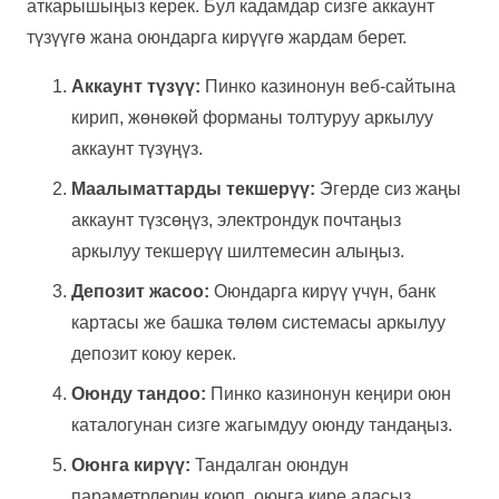
аткарышыңыз керек. Бул кадамдар сизге аккаунт
түзүүгө жана оюндарга кирүүгө жардам берет.
Аккаунт түзүү:
Пинко казинонун веб-сайтына
кирип, жөнөкөй форманы толтуруу аркылуу
аккаунт түзүңүз.
Маалыматтарды текшерүү:
Эгерде сиз жаңы
аккаунт түзсөңүз, электрондук почтаңыз
аркылуу текшерүү шилтемесин алыңыз.
Депозит жасоо:
Оюндарга кирүү үчүн, банк
картасы же башка төлөм системасы аркылуу
депозит коюу керек.
Оюнду тандоо:
Пинко казинонун кеңири оюн
каталогунан сизге жагымдуу оюнду тандаңыз.
Оюнга кирүү:
Тандалган оюндун
параметрлерин коюп, оюнга кире аласыз.