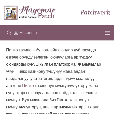
Patchwork
Mi cuenta
Пинко казино – бул онлайн оюндар дүйнөсүндө
өзгөчө орунду ээлеген, оюнчуларга ар түрдүү
оюндарды сунуш кылган платформа. Жаңычылар
үчүн Пинко казинону түшүнүү жана андан
пайдалануучу стратегияларды түзүү маанилүү,
анткени
Пинко
казинонун мүмкүнчүлүктөрү жана
сунуштары оюнчуларга чоң пайда алып келиши
мүмкүн. Бул макалада биз Пинко казинонун
мүмкүнчүлүктөрүн, анын артыкчылыктарын жана