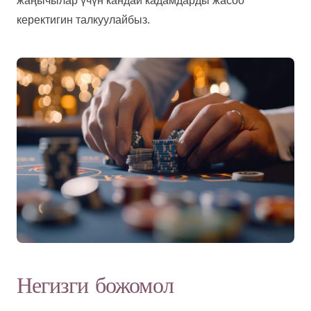
жаңычылар үчүн кандай кадамдарды жасоо
керектигин талкуулайбыз.
Негизги божомол